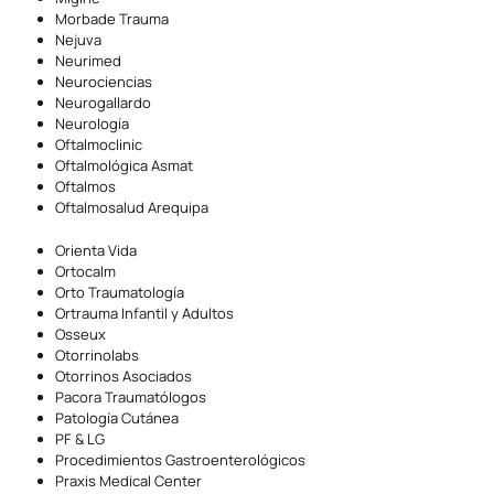
Morbade Trauma
Nejuva
Neurimed
Neurociencias
Neurogallardo
Neurología
Oftalmoclinic
Oftalmológica Asmat
Oftalmos
Oftalmosalud Arequipa
Orienta Vida
Ortocalm
Orto Traumatología
Ortrauma Infantil y Adultos
Osseux
Otorrinolabs
Otorrinos Asociados
Pacora Traumatólogos
Patología Cutánea
PF & LG
Procedimientos Gastroenterológicos
Praxis Medical Center